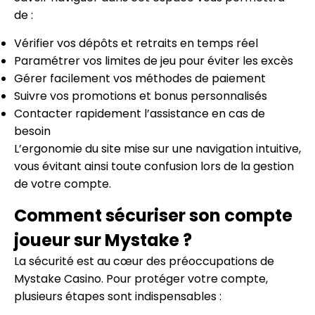
de :
Vérifier vos dépôts et retraits en temps réel
Paramétrer vos limites de jeu pour éviter les excès
Gérer facilement vos méthodes de paiement
Suivre vos promotions et bonus personnalisés
Contacter rapidement l’assistance en cas de
besoin
L’ergonomie du site mise sur une navigation intuitive,
vous évitant ainsi toute confusion lors de la gestion
de votre compte.
Comment sécuriser son compte
joueur sur Mystake ?
La sécurité est au cœur des préoccupations de
Mystake Casino. Pour protéger votre compte,
plusieurs étapes sont indispensables :