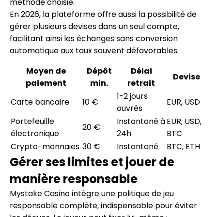
méthode choisie.
En 2026, la plateforme offre aussi la possibilité de
gérer plusieurs devises dans un seul compte,
facilitant ainsi les échanges sans conversion
automatique aux taux souvent défavorables.
Moyen de
Dépôt
Délai
Devise
paiement
min.
retrait
1-2 jours
Carte bancaire
10 €
EUR, USD
ouvrés
Portefeuille
Instantané à
EUR, USD,
20 €
électronique
24h
BTC
Crypto-monnaies
30 €
Instantané
BTC, ETH
Gérer ses limites et jouer de
manière responsable
Mystake Casino intègre une politique de jeu
responsable complète, indispensable pour éviter