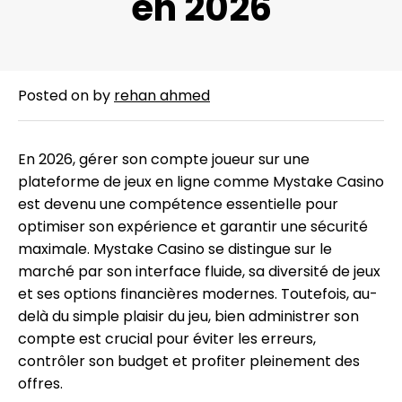
en 2026
Posted on
by
rehan ahmed
En 2026, gérer son compte joueur sur une
plateforme de jeux en ligne comme Mystake Casino
est devenu une compétence essentielle pour
optimiser son expérience et garantir une sécurité
maximale. Mystake Casino se distingue sur le
marché par son interface fluide, sa diversité de jeux
et ses options financières modernes. Toutefois, au-
delà du simple plaisir du jeu, bien administrer son
compte est crucial pour éviter les erreurs,
contrôler son budget et profiter pleinement des
offres.