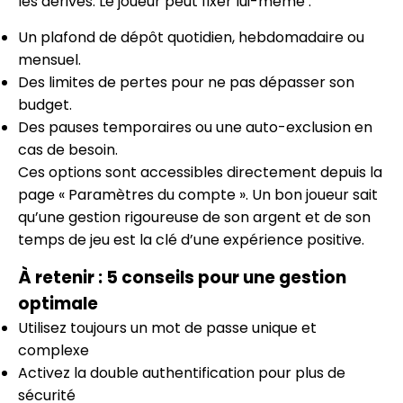
les dérives. Le joueur peut fixer lui-même :
Un plafond de dépôt quotidien, hebdomadaire ou
mensuel.
Des limites de pertes pour ne pas dépasser son
budget.
Des pauses temporaires ou une auto-exclusion en
cas de besoin.
Ces options sont accessibles directement depuis la
page « Paramètres du compte ». Un bon joueur sait
qu’une gestion rigoureuse de son argent et de son
temps de jeu est la clé d’une expérience positive.
À retenir : 5 conseils pour une gestion
optimale
Utilisez toujours un mot de passe unique et
complexe
Activez la double authentification pour plus de
sécurité