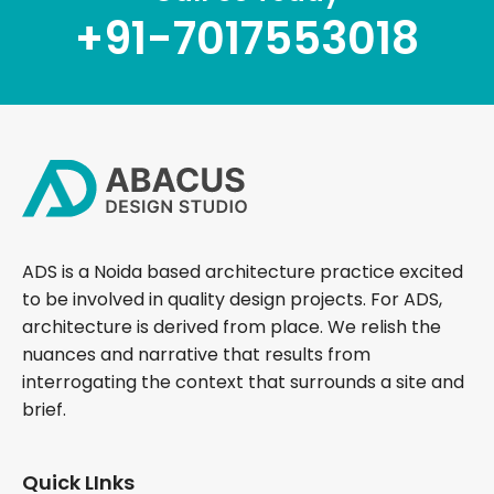
+91-7017553018
ADS is a Noida based architecture practice excited
to be involved in quality design projects. For ADS,
architecture is derived from place. We relish the
nuances and narrative that results from
interrogating the context that surrounds a site and
brief.
Quick LInks