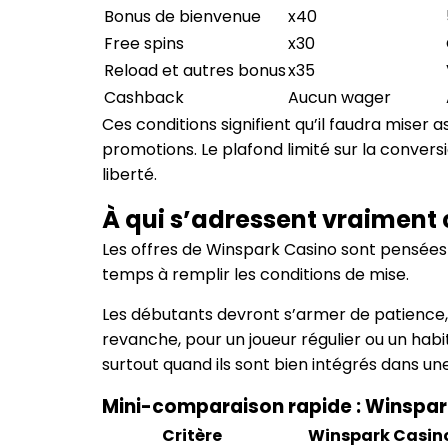
Bonus de bienvenue
x40
Free spins
x30
Reload et autres bonus
x35
Cashback
Aucun wager
Ces conditions signifient qu’il faudra miser
promotions. Le plafond limité sur la convers
liberté.
À qui s’adressent vraiment 
Les offres de Winspark Casino sont pensées 
temps à remplir les conditions de mise.
Les débutants devront s’armer de patience, c
revanche, pour un joueur régulier ou un habi
surtout quand ils sont bien intégrés dans une
Mini-comparaison rapide : Winspa
Critère
Winspark Casin