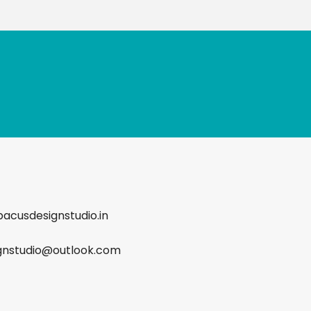
cusdesignstudio.in
gnstudio@outlook.com