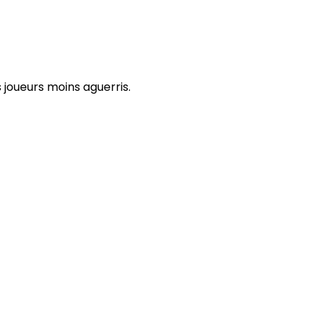
 joueurs moins aguerris.