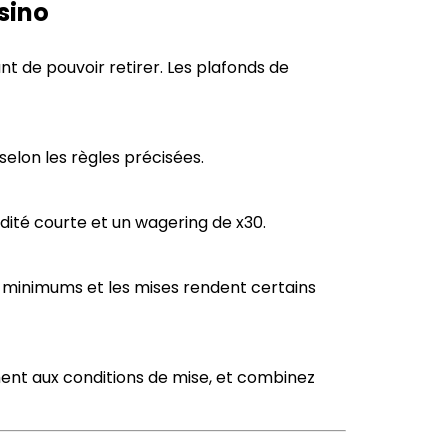
sino
t de pouvoir retirer. Les plafonds de
elon les règles précisées.
ité courte et un wagering de x30.
s minimums et les mises rendent certains
ement aux conditions de mise, et combinez