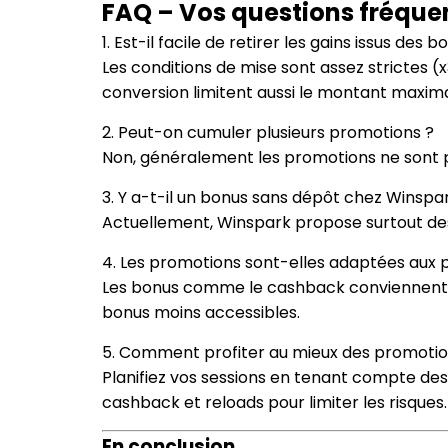
FAQ – Vos questions fréque
1. Est-il facile de retirer les gains issus des b
Les conditions de mise sont assez strictes 
conversion limitent aussi le montant maximal
2. Peut-on cumuler plusieurs promotions ?
Non, généralement les promotions ne sont pa
3. Y a-t-il un bonus sans dépôt chez Winspa
Actuellement, Winspark propose surtout des
4. Les promotions sont-elles adaptées aux p
Les bonus comme le cashback conviennent bi
bonus moins accessibles.
5. Comment profiter au mieux des promotio
Planifiez vos sessions en tenant compte des 
cashback et reloads pour limiter les risques.
En conclusion