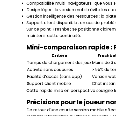
Compatibilité multi-navigateurs : que vous 
Design léger : la version mobile évite les con
Gestion intelligente des ressources : la pl
Support client disponible : en cas de problè
Sur ce point, Freshbet se positionne clair
maintenir cette continuité.
Mini-comparaison rapide :
Critère
Freshbe
Temps de chargement des jeux
Moins de 3
Activité sans coupures
> 95% du te
Facilité d’accès (sans app)
Version we
Support client mobile
Chat instan
Cette rapide mise en perspective souligne l
Précisions pour le joueur n
De retour d’une courte session mobile effec