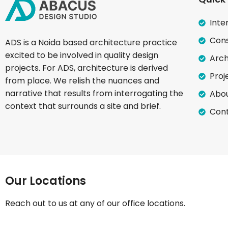
Inte
Cons
ADS is a Noida based architecture practice
excited to be involved in quality design
Arch
projects. For ADS, architecture is derived
Proj
from place. We relish the nuances and
narrative that results from interrogating the
Abou
context that surrounds a site and brief.
Con
Our Locations
Reach out to us at any of our office locations.