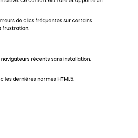
ntuitive. Ce confort est rare et apporte un
erreurs de clics fréquentes sur certains
frustration.
navigateurs récents sans installation.
vec les dernières normes HTML5.