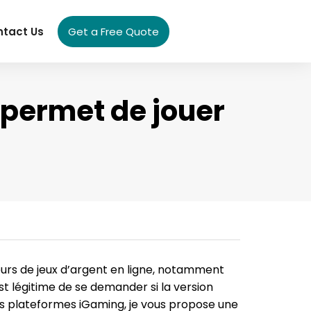
tact Us
Get a Free Quote
 permet de jouer
rs de jeux d’argent en ligne, notamment
 est légitime de se demander si la version
es plateformes iGaming, je vous propose une