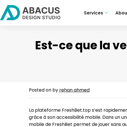
Services
Abou
Est-ce que la v
Posted on
by
rehan ahmed
La plateforme FreshBet.top s’est rapideme
grâce à son accessibilité mobile. Dans un univ
mobile de FreshBet permet de jouer sans auc