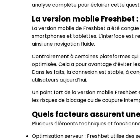
analyse complète pour éclairer cette quest
La version mobile Freshbet 
La version mobile de Freshbet a été conçue 
smartphones et tablettes. L’interface est re
ainsi une navigation fluide.
Contrairement à certaines plateformes qui 
optimisée. Cela a pour avantage d’éviter les 
Dans les faits, la connexion est stable, à co
utilisateurs aujourd’hui.
Un point fort de la version mobile Freshbet
les risques de blocage ou de coupure intempe
Quels facteurs assurent une 
Plusieurs éléments techniques et fonctionne
Optimisation serveur : Freshbet utilise des 