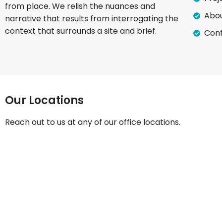
from place. We relish the nuances and
Abou
narrative that results from interrogating the
context that surrounds a site and brief.
Con
Our Locations
Reach out to us at any of our office locations.