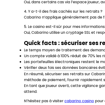
Oui, dans certains cas via l’espace joueur, ava
4. Y a-t-il des frais cachés sur les retraits ?
Cabarino n’applique généralement pas de fr
5. Le casino est-il sûr pour mes information
Oui, Cabarino utilise un cryptage SSL et res
Quick facts : sécuriser ses r
Le temps moyen de traitement des demandes
Un compte validé à 100% réduit de 70% les r
Les portefeuilles électroniques restent le mo
Vérifier deux fois ses données bancaires évi
En résumé, sécuriser ses retraits sur Cabar
méthode de paiement, fournir rapidement se
En tant que joueur averti, cette vigilance 
attend.
N’hésitez pas à visiter
cabarino casino
pour 