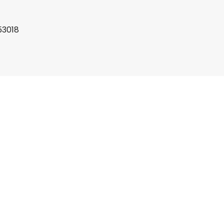
53018