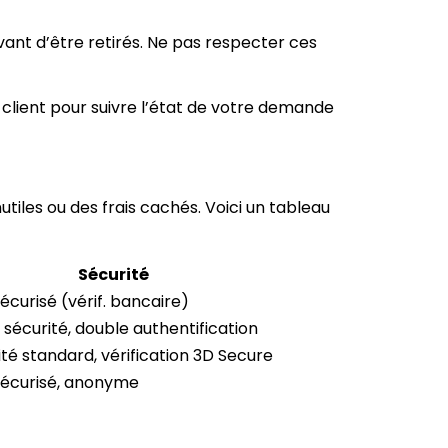
ant d’être retirés. Ne pas respecter ces
ce client pour suivre l’état de votre demande
utiles ou des frais cachés. Voici un tableau
Sécurité
écurisé (vérif. bancaire)
sécurité, double authentification
té standard, vérification 3D Secure
sécurisé, anonyme