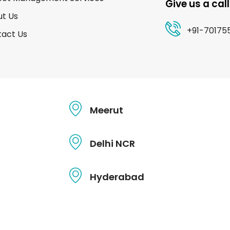
Give us a call
t Us
+91-70175
tact Us
Meerut
Delhi NCR
Hyderabad