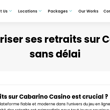
t Us
Locations
Packages
Our Works
Con
ser ses retraits sur 
sans délai
its sur Cabarino Casino est crucial ?
eforme fiable et moderne dans l’univers du jeu en ligne.