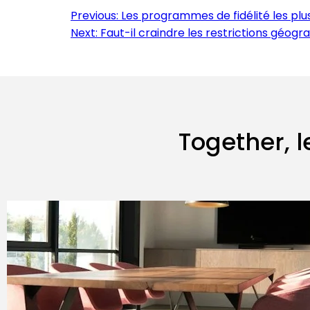
Previous:
Les programmes de fidélité les plu
Next:
Faut-il craindre les restrictions géog
Together, l