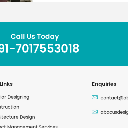
Call Us Today
91-7017553018
LInks
Enquiries
rior Designing
contact@aba
truction
abacusdesi
itecture Design
ect Management Services