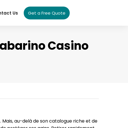
tact Us
Get a Free Quote
Cabarino Casino
 Mais, au-delà de son catalogue riche et de