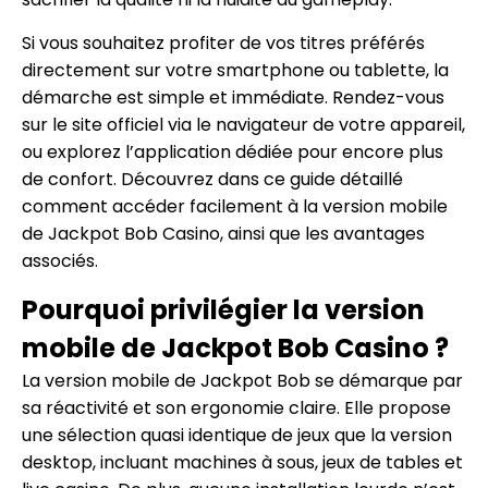
Si vous souhaitez profiter de vos titres préférés
directement sur votre smartphone ou tablette, la
démarche est simple et immédiate. Rendez-vous
sur le site officiel via le navigateur de votre appareil,
ou explorez l’application dédiée pour encore plus
de confort. Découvrez dans ce guide détaillé
comment accéder facilement à la version mobile
de Jackpot Bob Casino, ainsi que les avantages
associés.
Pourquoi privilégier la version
mobile de Jackpot Bob Casino ?
La version mobile de Jackpot Bob se démarque par
sa réactivité et son ergonomie claire. Elle propose
une sélection quasi identique de jeux que la version
desktop, incluant machines à sous, jeux de tables et