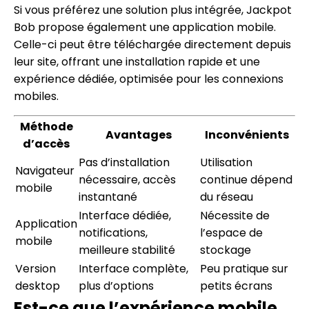
Si vous préférez une solution plus intégrée, Jackpot
Bob propose également une application mobile.
Celle-ci peut être téléchargée directement depuis
leur site, offrant une installation rapide et une
expérience dédiée, optimisée pour les connexions
mobiles.
Méthode
Avantages
Inconvénients
d’accès
Pas d’installation
Utilisation
Navigateur
nécessaire, accès
continue dépend
mobile
instantané
du réseau
Interface dédiée,
Nécessite de
Application
notifications,
l’espace de
mobile
meilleure stabilité
stockage
Version
Interface complète,
Peu pratique sur
desktop
plus d’options
petits écrans
Est-ce que l’expérience mobile