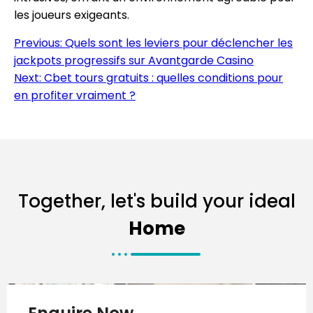
les joueurs exigeants.
Previous:
Quels sont les leviers pour déclencher les
jackpots progressifs sur Avantgarde Casino
Next:
Cbet tours gratuits : quelles conditions pour
en profiter vraiment ?
Together, let's build your ideal
Home